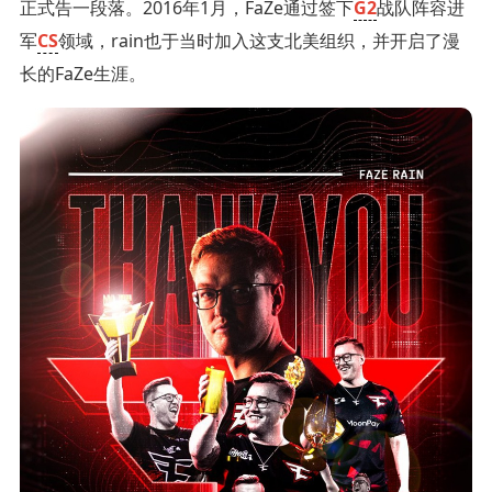
正式告一段落。2016年1月，FaZe通过签下
G2
战队阵容进
军
CS
领域，rain也于当时加入这支北美组织，并开启了漫
长的FaZe生涯。