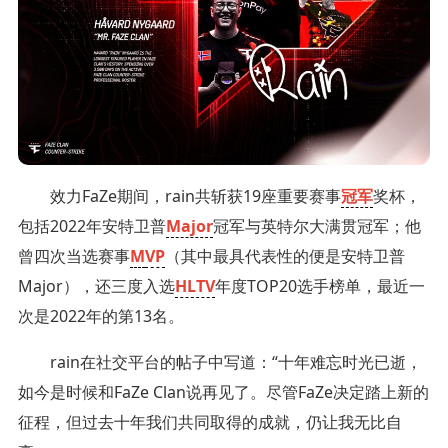
效力FaZe期间，rain共斩获19座重要赛事
冠军
奖杯，
包括2022年安特卫普
Major
冠军与英特尔大满贯冠军；他
曾四次当选赛事
M
VP
（其中最具代表性的便是安特卫普
Major），还三度入选
HLTV
年度TOP20选手榜单，最近一
次是2022年的第13名。
rain在社交平台的帖子中写道：“十年难忘时光已逝，
如今是时候和FaZe Clan说再见了。尽管FaZe决定踏上新的
征程，但过去十年我们共同取得的成就，仍让我无比自