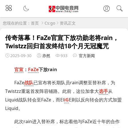
您现在的位置：
首页
Cs:go
资讯正文
传奇落幕！FaZe官宣下放功勋老将rain，
Twistzz回归首发终结18个月无冠魔咒
2025-09-30
亦然
933
官方新闻
官宣
：
FaZe
下放rain
FaZe
战队
已宣布将长期队员rain调整至替补席，为
Twistzz重返首发阵容铺路。此前，这位加拿大
选手
从
Liquid战队转会至FaZe，而El
iG
E则以反向转会的方式加盟
Liquid。
此次rain进入替补席，标志着他与FaZe近十年的合作