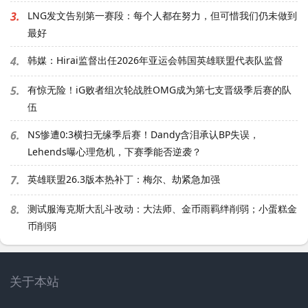
3.
LNG发文告别第一赛段：每个人都在努力，但可惜我们仍未做到
最好
4.
韩媒：Hirai监督出任2026年亚运会韩国英雄联盟代表队监督
5.
有惊无险！iG败者组次轮战胜OMG成为第七支晋级季后赛的队
伍
6.
NS惨遭0:3横扫无缘季后赛！Dandy含泪承认BP失误，
Lehends曝心理危机，下赛季能否逆袭？
7.
英雄联盟26.3版本热补丁：梅尔、劫紧急加强
8.
测试服海克斯大乱斗改动：大法师、金币雨羁绊削弱；小蛋糕金
币削弱
关于本站