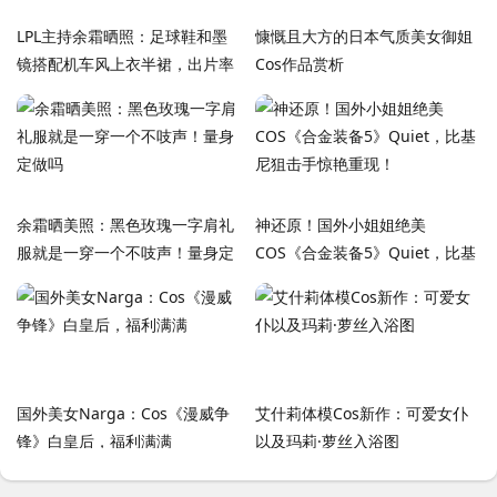
LPL主持余霜晒照：足球鞋和墨
慷慨且大方的日本气质美女御姐
镜搭配机车风上衣半裙，出片率
Cos作品赏析
100%
余霜晒美照：黑色玫瑰一字肩礼
神还原！国外小姐姐绝美
服就是一穿一个不吱声！量身定
COS《合金装备5》Quiet，比基
做吗
尼狙击手惊艳重现！
国外美女Narga：Cos《漫威争
艾什莉体模Cos新作：可爱女仆
锋》白皇后，福利满满
以及玛莉·萝丝入浴图