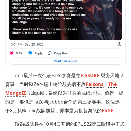
rain最后一次代表FaZe参赛是在
FISSURE
裂变天地 2
赛事，当时FaZe在瑞士轮阶段先后不敌
Falcons
、
The
MongolZ
与Liquid，最终以9-11名的成绩止步。值得一提
的是，那也是FaZe与jcobbb合作的第三场赛事。这位选手
于8月从Betclic战队加盟，原本是为接替离队的
EliGE
。
FaZe战队将在10月4日开启的EPL S22第二阶段中正式