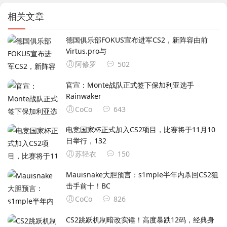
相关文章
德国俱乐部FOKUS宣布进军CS2，新阵容由前
Virtus.pro与
阿修罗
502
官宣：Monte战队正式签下保加利亚选手
Rainwaker
CoCo
643
电竞国家杯正式加入CS2项目，比赛将于11月10
日举行，132
苏轻衣
150
Mauisnake大胆预言：s1mple半年内杀回CS2狙
击手前十！BC
CoCo
826
CS2跳跃机制暗改实锤！高度暴跌12码，经典身