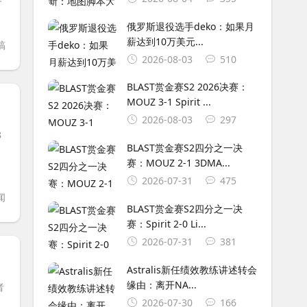
俄罗斯退役选手deko：如果月
薪达到10万美元...
稿
2026-08-03
510
BLAST赏金赛S2 2026决赛：
MOUZ 3-1 Spirit ...
2026-08-03
297
8
BLAST赏金赛S2四分之一决
赛：MOUZ 2-1 3DMA...
2026-07-31
475
闻
BLAST赏金赛S2四分之一决
赛：Spirit 2-0 Li...
2026-07-31
381
Astralis新任绩效教练讲述转会
缘由：离开NA...
者
2026-07-30
166