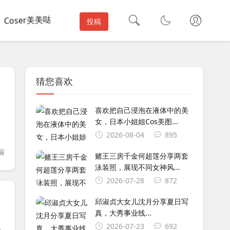
Coser美美哒
投稿
猜您喜欢
喜欢把自己浸泡在液体中的美
女，日本小姐姐Cos美图...
2026-08-04
895
编
赌王三房千金何超莲分享两套
泳装照，展现不同女神风...
2026-07-28
872
邱淑贞大女儿沈月分享夏日写
真，大秀事业线...
2026-07-23
692