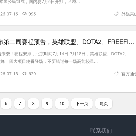
国公民组成，国内赛7月6日开打，区域...
26-07-16
996
外媒采
EWC官方发布第二周赛程预告，英雄联盟、DOTA2、FREEFIRE、决胜巅峰，四大项目轮番登场
来袭！赛程安排，北京时间7月14日-7月18日，英雄联盟、DOTA2、
决胜巅峰，四大项目轮番登场，不要错过每一场高能较量...
26-07-15
629
官方通
6
7
8
9
10
下一页
尾页
联系我们