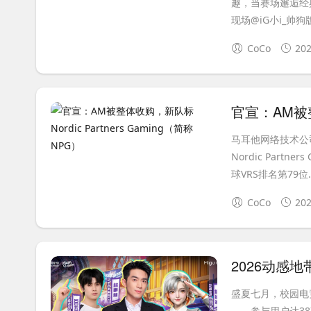
趣，当赛场邂逅经
现场@iG小i_帅狗
CoCo
202
马耳他网络技术公司N
Nordic Par
球VRS排名第79位..
CoCo
202
2026动感
盛夏七月，校园电
——参与用户达3