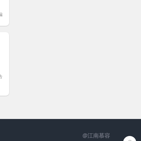
编
告
@江南慕容