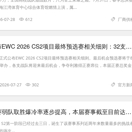
海江湾体育中心综合体育馆燃情上演，属...
6-07-28
612
厂商供
官方正式公布EWC 2026 CS2项目最终预选赛相关细则：32支队伍争夺4张正赛门票
式公布EWC 2026 CS2项目最终预选赛相关细则。最后机会预选赛将于
黎举办，各支战队将迎来最后机会，争夺利雅得正赛席位，本届正赛总奖金
2026-07-27
302
官方新
BLAST赏金赛弱队取胜爆冷率逐步提高，本届赛事截至目前达到了惊人的45%
026 S2第一阶段已经过去三日，诞生了该赛事系列近两年来数量最多的挑战
场次...