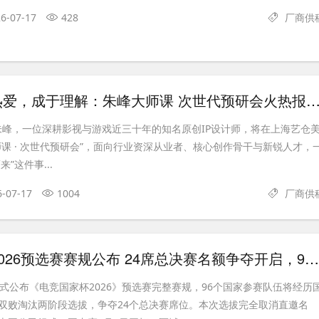
6-07-17
428
厂商供
好IP，始于热爱，成于理解：朱峰大师课 次世代预研会火热
日，朱峰，一位深耕影视与游戏近三十年的知名原创IP设计师，将在上海艺仓
师课 · 次世代预研会”，面向行业资深从业者、核心创作骨干与新锐人才，
来”这件事...
6-07-17
1004
厂商供
电竞国家杯2026预选赛赛规公布 24席总决赛名额争夺开启，96国混战零直邀！
正式公布《电竞国家杯2026》预选赛完整赛规，96个国家参赛队伍将经历
双败淘汰两阶段选拔，争夺24个总决赛席位。本次选拔完全取消直邀名