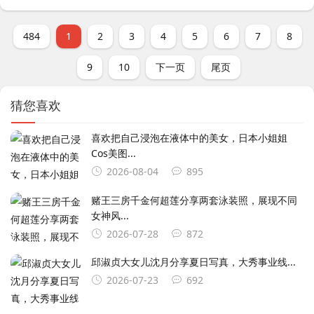
484
1
2
3
4
5
6
7
8
9
10
下一页
尾页
猜您喜欢
喜欢把自己浸泡在液体中的美女，日本小姐姐
Cos美图...
2026-08-04
895
赌王三房千金何超莲分享两套泳装照，展现不同
女神风...
2026-07-28
872
邱淑贞大女儿沈月分享夏日写真，大秀事业线...
2026-07-23
692