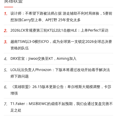
英雄联盟
1.
设计师：不希望下路被法师占据 游走辅助不利对局体验，S赛前
想加强Carry型上单、AP打野 25年变化太多
2.
2026LCK常规赛第三轮KT以2比1击败HLE：上单PerfecT采访
3.
越南TSW以3-0横扫CFO，成为全球第一支锁定2026全球总决赛
资格的队伍
4.
DRX官宣：Jiwoo交换至KT，Aiming加入
5.
LOL玩法负责人Phroxzon：下版本将通过改动开始着手解决法
师下路问题
6.
《英雄联盟》26.15版本更新公告：卑尔维斯大规模调整，卡莎
增强
7.
T1.Faker：MSI和EWC的成绩不如预期，我们会通过复盘完善不
足之处