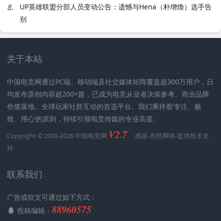
8.
UP英雄联盟分部人员变动公告：遗憾与Hena（朴增煥）选手告
别
关于本站
中国电竞网通过PC端、移动端及社交媒体矩阵覆盖超300万用户，日
均发布原创内容超200+篇，已成为电竞从业者决策参考、商业品牌
价值落地、全球玩家社群互动的首选平台。我们秉持着’专注、极
致、用心‘的原则，持续引领电竞传媒的专业高度。
V2.7
Copyright © 2009-2026 中国电竞网
感谢-
亦然网络
-提供技术支
持
联系我们
广告或软文可通过如下方式：
88960575
投稿编辑：