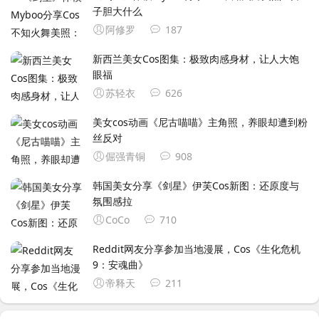
子胆大什么
阿修罗
187
新西兰美女Cos图集：极致肉感身材，让人大饱
眼福
苏轻衣
626
美女cos动画《尼古喵喵》主角照，养眼却遭到粉
丝反对
倔强青铜
908
韩国美女分享《剑星》伊芙Cos新图：还原度与
氛围感拉
CoCo
710
Reddit网友分享参加当地漫展，Cos《生化危机
9：安魂曲》
帝释天
211