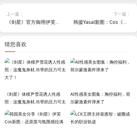
上一篇：
下一篇：
《剑星》官方御用伊芙体模cos伊芙，要的就是原汁原味！
韩援Yasal新图：Cos《鸣潮》x《赛博朋克：边缘行者》联动的露西
猜您喜欢
《剑星》体模尹雪花诱人性感
AI性感美女图集：胸控福利，荷
照：这魔鬼身材,吊带的压力可太
尔蒙激素炸弹来了
大了！