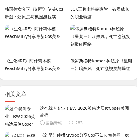
韩国美女分享《剑星》伊芙Cos
LCK王牌主持裴惠智：破圈成长
新图：还原度与氛围感拉满
的职业轨迹
《生化4RE》阿什莉体模
俄罗斯模特Komori神还原《星期
PeachMilky分享最新Cos美图
三》暗黑风，死亡凝视复刻爆红
网络
相关文章
这个就叫专业！BW 2026英伟达展位Coser美图
赏析
倔强青铜
283
《剑星》体模Myboo分享Cos不知火舞美照：妹