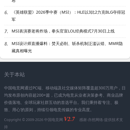
布
6.
《英雄联盟》2026季中赛（MSI）：HLE以3比2力克BLG夺得冠
军
7.
MSI表演赛老将炸场，拳头官宣LOL经典模式7月30日上线
8.
MSI设计师直播爆料：焚天必削、斩杀机制泛滥认错、MMR隐
藏真相曝光
关于本站
中国电竞网通过PC端、移动端及社交媒体矩阵覆盖超300万用户，日
均发布原创内容超200+篇，已成为电竞从业者决策参考、商业品牌
价值落地、全球玩家社群互动的首选平台。我们秉持着’专注、极
致、用心‘的原则，持续引领电竞传媒的专业高度。
V2.7
Copyright © 2009-2026 中国电竞网
感谢-
亦然网络
-提供技术支
持