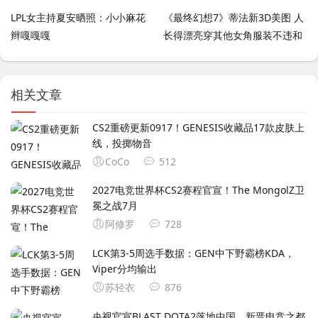
LPL女主持夏安晒照：小小麻花
《最终幻想7》蒂法新3D美图 人
辫嘎嘎嘎
长得漂亮穿其他女角服装不违和
吧？
相关文章
CS2重磅更新0917！GENESIS收藏品17款皮肤上
线，投掷物音
CoCo
512
2027电竞世界杯CS2赛程官宣！The MongolZ卫
冕之战7月
阿修罗
728
LCK第3-5周选手数据：GEN中下野霸榜KDA，
Viper分均输出
苏轻衣
876
央视官宣BLAST DOTA2落地中国，新晋电竞之都