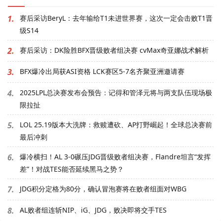
1.
赛后采访BeryL：去年输给T1未进世界赛，这次一定会击败T1晋
级S14
2.
赛后采访：DK险胜BFX晋级败者组决赛 cvMax奇亚娜战术解析
3.
BFX爆冷出局获ASI资格 LCK赛区5-7名齐聚亚洲邀请赛
4.
2025LPL总决赛发布会预告：记得和管泽元将与两支队伍现场极
限拉扯
5.
LOL 25.19版本大洗牌：救赎遭砍、AP打野崛起！全球总决赛前
最后冲刺
6.
爆冷横扫！AL 3-0碾压JDG晋级败者组决赛，Flandre坦言“发挥
差”！对战TES能否延续黑马之势？
7.
JDG积分定格为80分，确认冒泡赛将在败者组面对WBG
8.
AL败者组连斩NIP、iG、JDG，败决即将交手TES