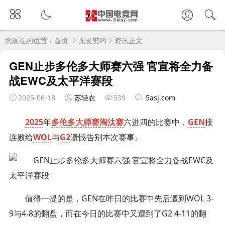
您现在的位置：
首页
无畏契约
资讯正文
GEN止步多伦多大师赛六强 官宣将全力备
战EWC及太平洋赛段
2025-06-18
苏轻衣
539
5asj.com
2025
年
多伦多
大师赛
淘汰赛
六进四的比赛中，
GEN
接
连败给
WOL
与
G2
遗憾告别本次赛事。
值得一提的是，GEN在昨日的比赛中先后遭到WOL 3-
9与4-8的翻盘，而在今日的比赛中又遭到了G2 4-11的翻