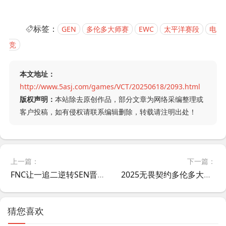
标签：
GEN
多伦多大师赛
EWC
太平洋赛段
电
竞
本文地址：
http://www.5asj.com/games/VCT/20250618/2093.html
版权声明：
本站除去原创作品，部分文章为网络采编整理或
客户投稿，如有侵权请联系编辑删除，转载请注明出处！
上一篇：
下一篇：
FNC让一追二逆转SEN晋级 VCT多伦多大师赛败者组半决赛
2025无畏契约多伦多大师赛观赛热度TOP5：PRX三度登榜引爆流量
猜您喜欢