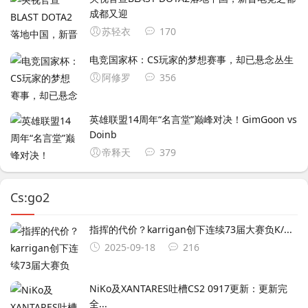
成都又迎
苏轻衣
170
电竞国家杯：CS玩家的梦想赛事，却已悬念丛生
阿修罗
356
英雄联盟14周年“名言堂”巅峰对决！GimGoon vs
Doinb
帝释天
379
Cs:go2
指挥的代价？karrigan创下连续73届大赛负K/...
2025-09-18
216
NiKo及XANTARES吐槽CS2 0917更新：更新完
全...