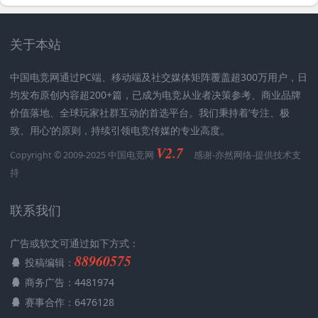
关于本站
中国电竞网通过PC端、移动端及社交媒体矩阵覆盖超300万用户，日
均发布原创内容超200+篇，已成为电竞从业者决策参考、商业品牌
价值落地、全球玩家社群互动的首选平台。我们秉持着’专注、极
致、用心‘的原则，持续引领电竞传媒的专业高度。
V2.7
Copyright © 2009-2025 中国电竞网
感谢-
亦然网络
-提供技术支
持
联系我们
广告或软文可通过如下方式：
88960575
投稿编辑：
商务广告：4481974
赛事合作：6476128