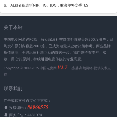
8.
AL败者组连斩NIP、iG、JDG，败决即将交手TES
关于本站
中国电竞网通过PC端、移动端及社交媒体矩阵覆盖超300万用户，日
均发布原创内容超200+篇，已成为电竞从业者决策参考、商业品牌
价值落地、全球玩家社群互动的首选平台。我们秉持着’专注、极
致、用心‘的原则，持续引领电竞传媒的专业高度。
V2.7
Copyright © 2009-2025 中国电竞网
感谢-
亦然网络
-提供技术支
持
联系我们
广告或软文可通过如下方式：
88960575
投稿编辑：
商务广告：4481974