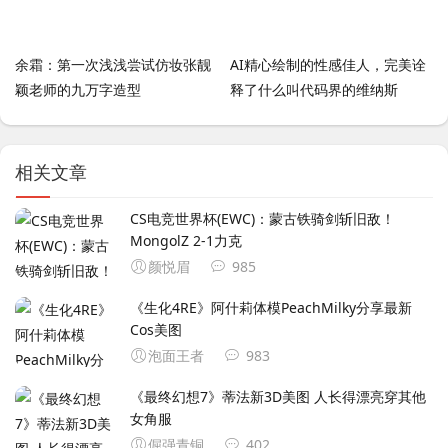
余霜：第一次浅浅尝试仿妆张靓
AI精心绘制的性感佳人，完美诠
颖老师的九万字造型
释了什么叫代码界的维纳斯
相关文章
CS电竞世界杯(EWC)：蒙古铁骑剑斩旧敌！
MongolZ 2-1力克
颜悦眉
985
《生化4RE》阿什莉体模PeachMilky分享最新
Cos美图
泡面王者
983
《最终幻想7》蒂法新3D美图 人长得漂亮穿其他
女角服
倔强青铜
402