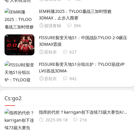
IEM科隆2025：TYLOO鏖战三加时惜败
3DMAX，止步入围赛
倔强青铜
394
FISSURE裂变天地S1：中国战队TYLOO 2-0碾压
3DMAX晋级
苏轻衣
627
FISSURE裂变天地S1分组出炉：TYLOO迎战VP
LVG首战3DMA
苏轻衣
842
Cs:go2
指挥的代价？karrigan创下连续73届大赛负K/...
2025-09-18
216