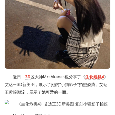
近日，
3D
区大神MrsAkanes也分享了《
生化危机4
》
艾达王3D新美图，展示了她的“小猫影子”拍照姿势。艾达
王紧跟潮流，展示了她可爱的一面。