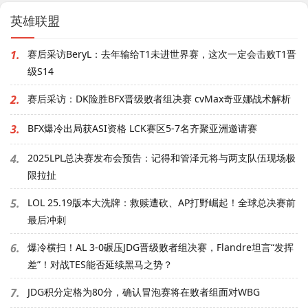
英雄联盟
1.
赛后采访BeryL：去年输给T1未进世界赛，这次一定会击败T1晋
级S14
2.
赛后采访：DK险胜BFX晋级败者组决赛 cvMax奇亚娜战术解析
3.
BFX爆冷出局获ASI资格 LCK赛区5-7名齐聚亚洲邀请赛
4.
2025LPL总决赛发布会预告：记得和管泽元将与两支队伍现场极
限拉扯
5.
LOL 25.19版本大洗牌：救赎遭砍、AP打野崛起！全球总决赛前
最后冲刺
6.
爆冷横扫！AL 3-0碾压JDG晋级败者组决赛，Flandre坦言“发挥
差”！对战TES能否延续黑马之势？
7.
JDG积分定格为80分，确认冒泡赛将在败者组面对WBG