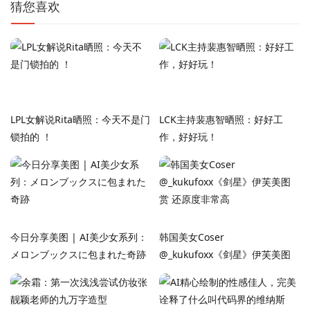
猜您喜欢
LPL女解说Rita晒照：今天不是门
LCK主持裴惠智晒照：好好工
锁拍的 ！
作，好好玩！
今日分享美图 | AI美少女系列：
韩国美女Coser
メロンブックスに包まれた奇跡
‌@_kukufoxx《剑星》伊芙美图
赏 还原度非常高