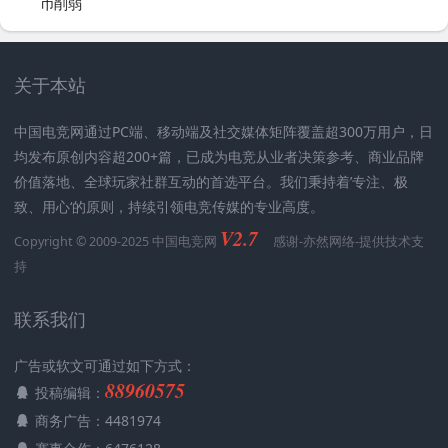
币削弱
关于本站
中国电竞网通过PC端、移动端及社交媒体矩阵覆盖超300万用户，日
均发布原创内容超200+篇，已成为电竞从业者决策参考、商业品牌
价值落地、全球玩家社群互动的首选平台。我们秉持着’专注、极
致、用心‘的原则，持续引领电竞传媒的专业高度。
V2.7
Copyright © 2009-2025 中国电竞网
感谢-
亦然网络
-提供技术支
持
联系我们
广告或软文可通过如下方式：
88960575
投稿编辑：
商务广告：4481974