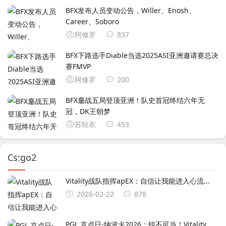
BFX发布人员变动公告，Willer、Enosh、
Career、Soboro
阿修罗
837
BFX下路选手Diable当选2025ASI亚洲邀请赛总决
赛FMVP
阿修罗
200
BFX鏖战五局登顶亚洲！队史首冠终结六年无
冠，DK王朝梦
苏轻衣
453
Cs:go2
Vitality战队指挥apEX：自信让我能进入心流...
2026-02-22
878
PGL 克卢日-纳波卡2026：锐不可当！Vitality ...