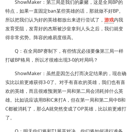
ShowMaker：第三局是我们的豪赌，这是全局BP的
特点，如果一直固定ban某些英雄的话，那就做不好BP。
所以把我们认为好的英雄都放出来进行尝试了，
游戏
内我
发育受阻，发育好的杰斯被沙皇拿到人头之后，我们就变
得非常劣势。阵容的难易度很高。
Q：在全局BP赛制下，有些情况必须要像第三局一样
打破BP格局，所以才很难出现3-0的对局吗？
ShowMaker：虽然是因怎么打而决定结果的，现在确
实比以前更难获得3-0了。对手有喜欢的英雄，我们也有喜
欢的英雄，而且很难预测第一局和第二局会消耗掉什么英
雄。比如说应该用B和C来打A，但在第一局和第二局中B和
C都被消耗了，那么A就突然变成了OP英雄，比以前更难打
了。
Q：明天你们将和T1展开对决，你们将如何进行准备