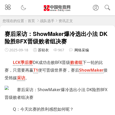
您现在的位置：
首页
战队选手
资讯正文
赛后采访：ShowMaker爆冷选出小法 DK
险胜BFX晋级败者组决赛
2025-09-18
苏轻衣
967
网络采编
LCK
季后赛
DK成功击败BFX晋级
败者组
下一轮的比
赛，只需要再赢
T1
便可晋级世界赛，赛后
ShowMaker
接
受韩媒
采访
。
Q：今天比赛的胜利感想如何呢？