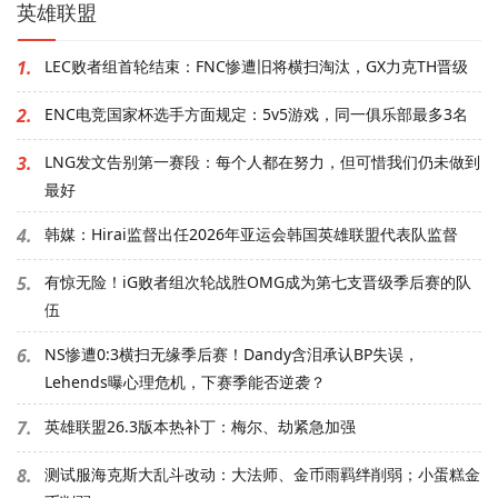
英雄联盟
1.
LEC败者组首轮结束：FNC惨遭旧将横扫淘汰，GX力克TH晋级
2.
ENC电竞国家杯选手方面规定：5v5游戏，同一俱乐部最多3名
3.
LNG发文告别第一赛段：每个人都在努力，但可惜我们仍未做到
最好
4.
韩媒：Hirai监督出任2026年亚运会韩国英雄联盟代表队监督
5.
有惊无险！iG败者组次轮战胜OMG成为第七支晋级季后赛的队
伍
6.
NS惨遭0:3横扫无缘季后赛！Dandy含泪承认BP失误，
Lehends曝心理危机，下赛季能否逆袭？
7.
英雄联盟26.3版本热补丁：梅尔、劫紧急加强
8.
测试服海克斯大乱斗改动：大法师、金币雨羁绊削弱；小蛋糕金