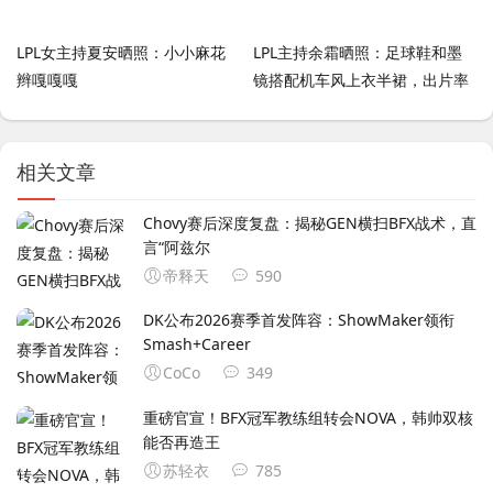
LPL女主持夏安晒照：小小麻花
LPL主持余霜晒照：足球鞋和墨
辫嘎嘎嘎
镜搭配机车风上衣半裙，出片率
100%
相关文章
Chovy赛后深度复盘：揭秘GEN横扫BFX战术，直
言“阿兹尔
帝释天
590
DK公布2026赛季首发阵容：ShowMaker领衔
Smash+Career
CoCo
349
重磅官宣！BFX冠军教练组转会NOVA，韩帅双核
能否再造王
苏轻衣
785