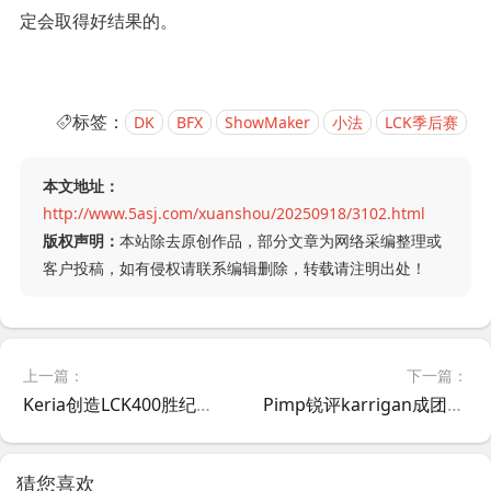
定会取得好结果的。
标签：
DK
BFX
ShowMaker
小法
LCK季后赛
本文地址：
http://www.5asj.com/xuanshou/20250918/3102.html
版权声明：
本站除去原创作品，部分文章为网络采编整理或
客户投稿，如有侵权请联系编辑删除，转载请注明出处！
上一篇：
下一篇：
Keria创造LCK400胜纪录！T1险胜DK赛后专访：享受比赛才能玩好机器人
Pimp锐评karrigan成团队负担 FaZe数据滑坡引争议
猜您喜欢