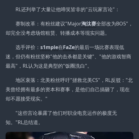
RL还列举了大量让他啼笑皆非的"云玩家言论"：
赛制改革：有粉丝建议"Major
淘汰赛
全部改为BO5"，
却完全没考虑场馆租赁、转播成本等现实问题。
选手评价：
s1mple
在
FaZe
的最后一场比赛表现低
迷，但仍有粉丝坚称"他的击杀都是关键"、"他的游戏智商
最高"，RL认为这是典型的"饭圈洗白"。
地区衰落：北美粉丝呼吁"拯救北美CS"，RL反驳："北
美曾经拥有最多的资本和赛事，是他们自己搞砸了，现在
却不愿接受现实。"
"这些言论暴露了他们对职业电竞运作的极度无
知。"RL总结道。