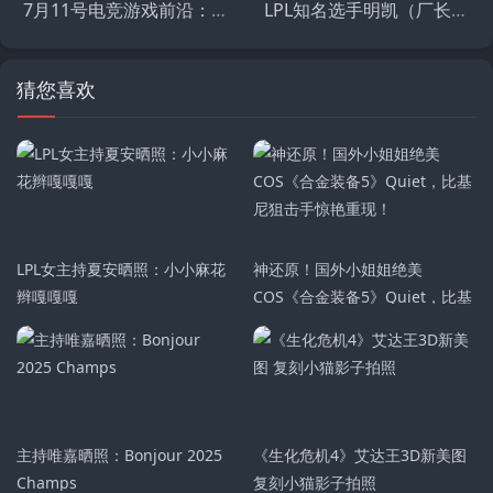
7月11号电竞游戏前沿：AL vs BLG 、最高KDA榜出炉、Ruler中文流采访、Knight和Shanks合照、TEC淘汰、XLG出局
LPL知名选手明凯（厂长）加盟JDG战队担任教练‌
猜您喜欢
LPL女主持夏安晒照：小小麻花
神还原！国外小姐姐绝美
辫嘎嘎嘎
COS《合金装备5》Quiet，比基
尼狙击手惊艳重现！
主持唯嘉晒照：Bonjour 2025
《生化危机4》艾达王3D新美图
Champs
复刻小猫影子拍照