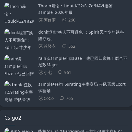
Thorin暴论：Liquid/G2/FaZe/NAVI拒签
s1mple=2026年最
阿修罗
260
donk坦言"换人不可避免"：Spirit天才少年谈科
隆夺冠、
苏轻衣
552
rain谈s1mple租借Faze：他已回归巅峰！磨合不
足致Major
小七
961
s1mple狂砍1.59rating主宰赛场 带队晋级Exort
试验场
CoCo
765
Cs:go2
指挥的代价？karrigan创下连续73届大赛负K/...