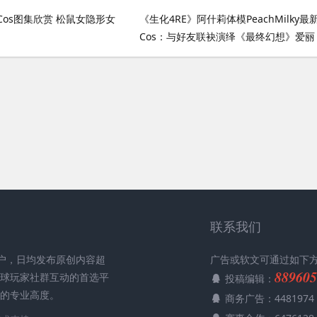
os图集欣赏 松鼠女隐形女
《生化4RE》阿什莉体模PeachMilky最
Cos：与好友联袂演绎《最终幻想》爱丽
丝&蒂法 高清图集
联系我们
用户，日均发布原创内容超
广告或软文可通过如下
889605
全球玩家社群互动的首选平
投稿编辑：
媒的专业高度。
商务广告：4481974