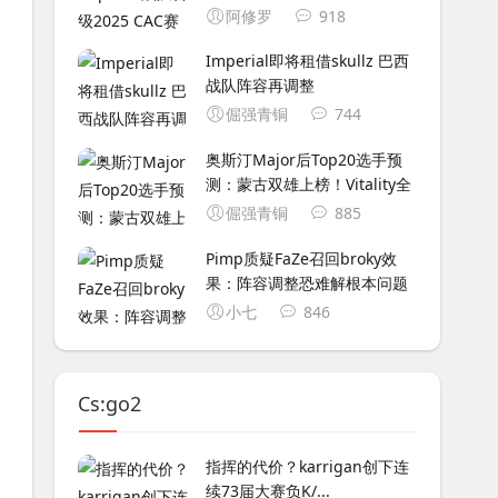
阿修罗
918
Imperial即将租借skullz 巴西
战队阵容再调整
倔强青铜
744
奥斯汀Major后Top20选手预
测：蒙古双雄上榜！Vitality全
倔强青铜
885
Pimp质疑FaZe召回broky效
果：阵容调整恐难解根本问题
小七
846
Cs:go2
指挥的代价？karrigan创下连
续73届大赛负K/...