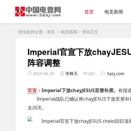
首页
电竞新闻
您现在的位置：
首页
电竞新闻
资讯正文
Imperial官宣下放chayJE
阵容调整
2025-06-25
帝释天
261
5asj.com
官宣
：Imperial下放chayJESUS至替补席。
有报道称
Imperial战队已确认将chayJESUS下放至
去20天。