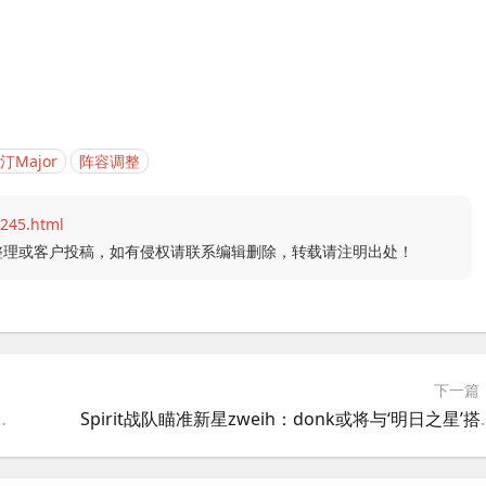
汀Major
阵容调整
245.html
整理或客户投稿，如有侵权请联系编辑删除，转载请注明出处！
下一篇
手阵容 能否撼动Vitality王朝？
Spirit战队瞄准新星zweih：d