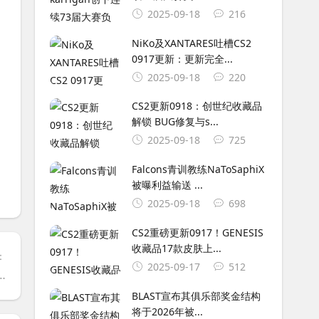
2025-09-18
216
NiKo及XANTARES吐槽CS2
0917更新：更新完全...
2025-09-18
220
CS2更新0918：创世纪收藏品
解锁 BUG修复与s...
2025-09-18
725
Falcons青训教练NaToSaphiX
被曝利益输送 ...
2025-09-18
698
CS2重磅更新0917！GENESIS
收藏品17款皮肤上...
：
2025-09-17
512
onk或将与‘明日之星’搭档 俄语CS新锐主点人引阵容洗牌
BLAST宣布其俱乐部奖金结构
将于2026年被...