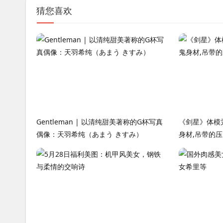
猜您喜欢
Gentleman | 以清纯甜美著称的G杯写真
《剑星》体模
偶像：天羽希纯（あまう きすみ）
身材,吊带的