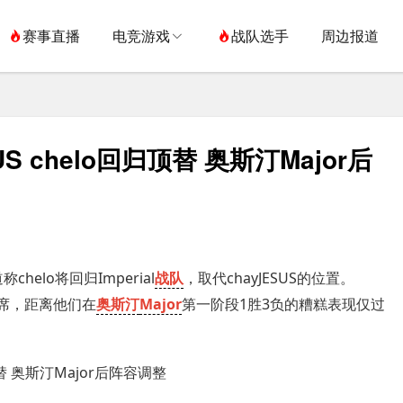
赛事直播
电竞游戏
战队选手
周边报道
SUS chelo回归顶替 奥斯汀Major后
chelo将回归Imperial
战队
，取代chayJESUS的位置。
替补席，距离他们在
奥斯汀
Major
第一阶段1胜3负的糟糕表现仅过