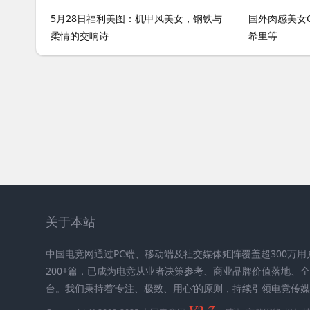
5月28日福利美图：机甲风美女，钢铁与
国外肉感美女C
柔情的交响诗
希里等
关于本站
中国电竞网通过PC端、移动端及社交媒体矩阵覆盖超300万
200+篇，已成为电竞从业者决策参考、商业品牌价值落地、
台。我们秉持着’专注、极致、用心‘的原则，持续引领电竞传