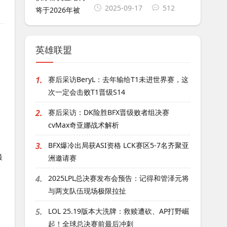
2025-09-17
512
英雄联盟
1.
赛后采访BeryL：去年输给T1未进世界赛，这
次一定会击败T1晋级S14
2.
赛后采访：DK险胜BFX晋级败者组决赛
cvMax奇亚娜战术解析
3.
BFX爆冷出局获ASI资格 LCK赛区5-7名齐聚亚
洲邀请赛
4.
2025LPL总决赛发布会预告：记得和管泽元将
与两支队伍现场极限拉扯
5.
LOL 25.19版本大洗牌：救赎遭砍、AP打野崛
起！全球总决赛前最后冲刺