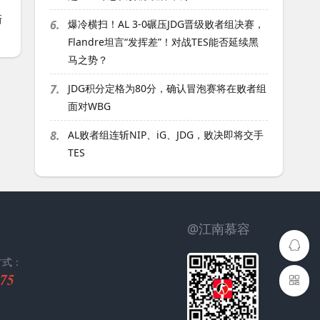
新
6.
爆冷横扫！AL 3-0碾压JDG晋级败者组决赛，
Flandre坦言“发挥差”！对战TES能否延续黑
马之势？
7.
JDG积分定格为80分，确认冒泡赛将在败者组
面对WBG
8.
AL败者组连斩NIP、iG、JDG，败决即将交手
TES
@江南慕容
方式：
75