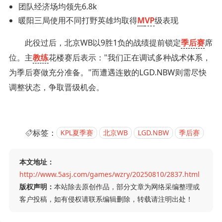
团队经济场均领先6.8k
暖阳三局使用不同打野英雄均取得
M
VP
级表现
此役过后，北京WB以9胜1负的战绩提前锁定
季后赛
席
位。主
教练
花楼赛后表示："我们正在调试多种战术体系，
为季后赛做充分准备。"而遭遇连败的LGD.NBW则需尽快
调整状态，争取晋级机会。
标签：
KPL夏季赛
北京WB
LGD.NBW
季后赛
本文地址：
http://www.5asj.com/games/wzry/20250810/2837.html
版权声明：
本站除去原创作品，部分文章为网络采编整理或
客户投稿，如有侵权请联系编辑删除，转载请注明出处！