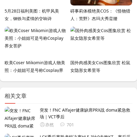
5月28日福利美图：机甲风美
碍事莉体模绝美COS：《怪物猎
女，钢铁与柔情的交响诗
人：荒野》杰玛大秀蛮腰
欧美Coser Mikomin游戏人物美
国外肉感美女Cos图集欣赏 松鼠
照：小姐姐可是号称Cosplay界
女隐形女希里等
女菩萨
相关文章
突发！FNC Alfajer健康缺席PRX战 doma紧急救
场｜VCT季后
亦然
701
LCK季后赛胜者组决赛HLE 3比0击败KT，赛后采