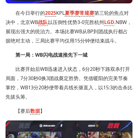
在今日举行的
2025
KPL
夏季赛
常规赛
第三轮的焦点对
决中，北京WB
战队
以压倒性优势3-0完胜杭州
LGD
.NBW，
展现出强大的统治力。本场比赛WB从BP到团战执行都占
据绝对主动，三局比赛平均仅用15分钟便结束战斗。
第一局：WB闪电战速推先下一城
比赛开始后WB迅速进入状态，6分20秒下路双杀打开
局面，7分30秒0换3团战奠定胜势。凭借暖阳的完美节奏
掌控，WB13分20秒便带着兵线长驱直入，以15:3的击杀比
先拔头筹。
【赛后
数据
】