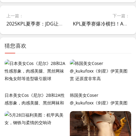
上一篇：
下一篇：
‌2025KPL夏季赛：JDG让二追三惊天逆转RNG.M，元流之子决胜局封神
KPL夏季赛爆冷横扫！AG超玩会3-0碾压狼队，20分钟龙王团史诗翻盘
猜您喜欢
日本美女Cos《尼尔》2B和2A性
韩国美女Coser
感形象，肉感美腿、黑丝网袜和
‌@_kukufoxx《剑星》伊芙美图
兔女郎等造型吸引眼球
赏 还原度非常高