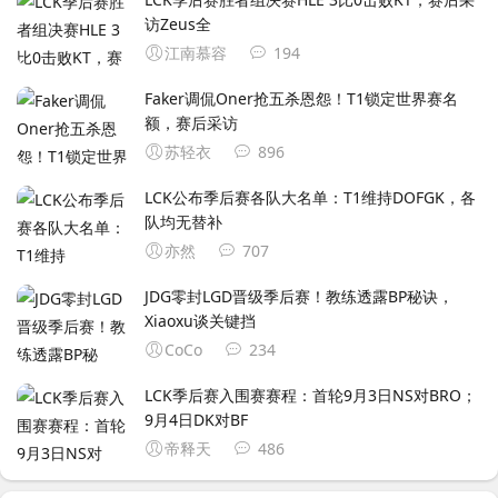
访Zeus全
江南慕容
194
Faker调侃Oner抢五杀恩怨！T1锁定世界赛名
额，赛后采访
苏轻衣
896
LCK公布季后赛各队大名单：T1维持DOFGK，各
队均无替补
亦然
707
JDG零封LGD晋级季后赛！教练透露BP秘诀，
Xiaoxu谈关键挡
CoCo
234
LCK季后赛入围赛赛程：首轮9月3日NS对BRO；
9月4日DK对BF
帝释天
486