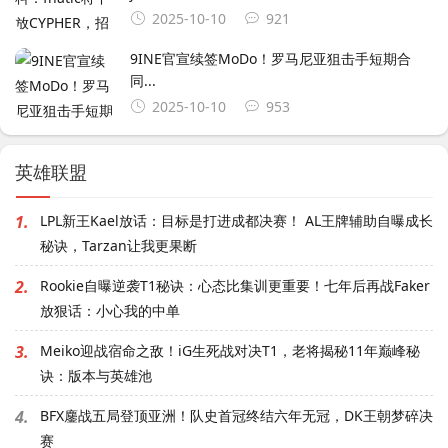
2025-10-10
921
9INE官宣续签MoDo！罗马尼亚狙击手短期合
同...
2025-10-10
953
英雄联盟
1.
LPL新王Kael放话：目标是打进成都决赛！ AL王牌辅助自曝成长
秘诀，Tarzan让我更果断
2.
Rookie自曝逆袭T1秘诀：心态比集训更重要！七年后再战Faker
放狠话：小心我的中单
3.
Meiko迎战宿命之敌！iG生死战对决T1，老将揭秘11年巅峰秘
诀：版本与英雄池
4.
BFX鏖战五局登顶亚洲！队史首冠终结六年无冠，DK王朝梦碎决
赛