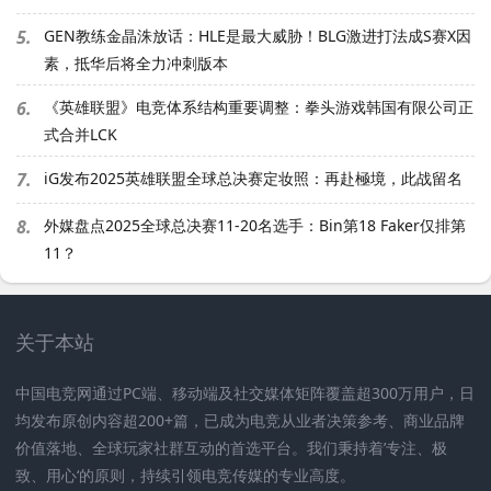
5.
GEN教练金晶洙放话：HLE是最大威胁！BLG激进打法成S赛X因
素，抵华后将全力冲刺版本
6.
《英雄联盟》电竞体系结构重要调整：拳头游戏韩国有限公司正
式合并LCK
7.
iG发布2025英雄联盟全球总决赛定妆照：再赴極境，此战留名
8.
外媒盘点2025全球总决赛11-20名选手：Bin第18 Faker仅排第
11？
关于本站
中国电竞网通过PC端、移动端及社交媒体矩阵覆盖超300万用户，日
均发布原创内容超200+篇，已成为电竞从业者决策参考、商业品牌
价值落地、全球玩家社群互动的首选平台。我们秉持着’专注、极
致、用心‘的原则，持续引领电竞传媒的专业高度。