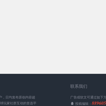
联系我们
用户，日均发布原创内容超
广告或软文可通过如下
889605
全球玩家社群互动的首选平
投稿编辑：