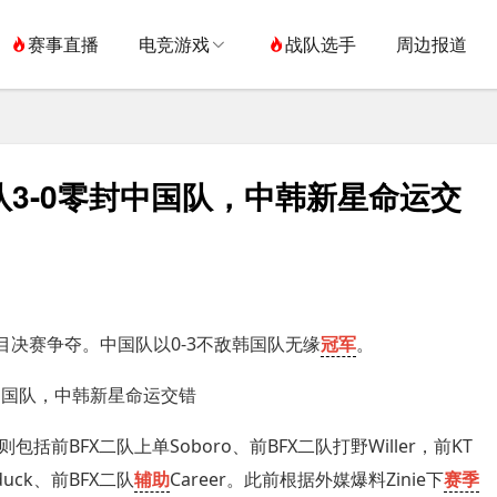
赛事直播
电竞游戏
战队选手
周边报道
队3-0零封中国队，中韩新星命运交
目决赛争夺。中国队以0-3不敌韩国队无缘
冠军
。
前BFX二队上单Soboro、前BFX二队打野Willer，前KT
duck、前BFX二队
辅助
Career。此前根据外媒爆料Zinie下
赛季