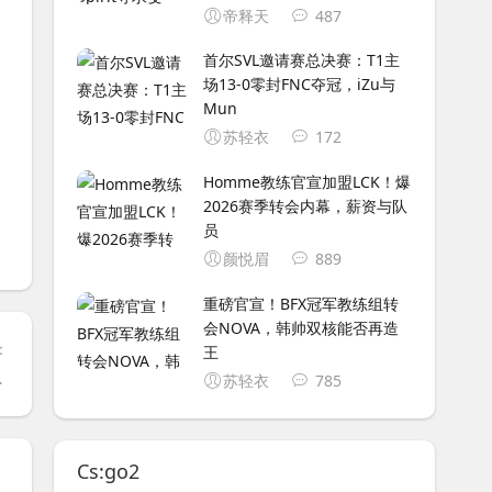
帝释天
487
首尔SVL邀请赛总决赛：T1主
场13-0零封FNC夺冠，iZu与
Mun
苏轻衣
172
Homme教练官宣加盟LCK！爆
2026赛季转会内幕，薪资与队
员
颜悦眉
889
重磅官宣！BFX冠军教练组转
会NOVA，韩帅双核能否再造
：
王
赛/全明星正赛
苏轻衣
785
Cs:go2