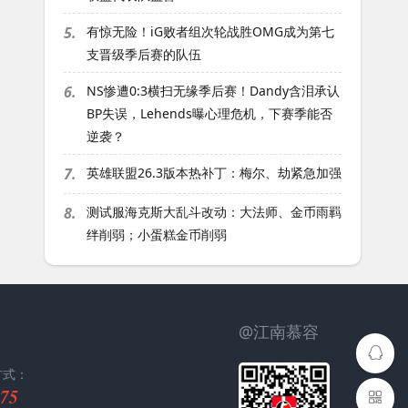
5.
有惊无险！iG败者组次轮战胜OMG成为第七
支晋级季后赛的队伍
6.
NS惨遭0:3横扫无缘季后赛！Dandy含泪承认
BP失误，Lehends曝心理危机，下赛季能否
逆袭？
7.
英雄联盟26.3版本热补丁：梅尔、劫紧急加强
8.
测试服海克斯大乱斗改动：大法师、金币雨羁
绊削弱；小蛋糕金币削弱
@江南慕容
方式：
75