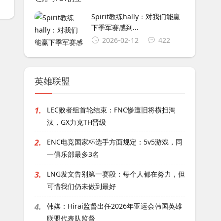
Spirit教练hally：对我们能赢
下季军赛感到...
2026-02-12
422
英雄联盟
1.
LEC败者组首轮结束：FNC惨遭旧将横扫淘
汰，GX力克TH晋级
2.
ENC电竞国家杯选手方面规定：5v5游戏，同
一俱乐部最多3名
3.
LNG发文告别第一赛段：每个人都在努力，但
可惜我们仍未做到最好
4.
韩媒：Hirai监督出任2026年亚运会韩国英雄
联盟代表队监督