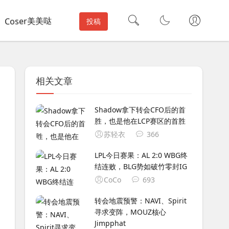
Coser美美哒
投稿
相关文章
Shadow拿下转会CFO后的首
胜，也是他在LCP赛区的首胜
苏轻衣
366
LPL今日赛果：AL 2:0 WBG终
结连败，BLG势如破竹零封IG
CoCo
693
转会地震预警：NAVI、Spirit
寻求变阵，MOUZ核心
Jimpphat