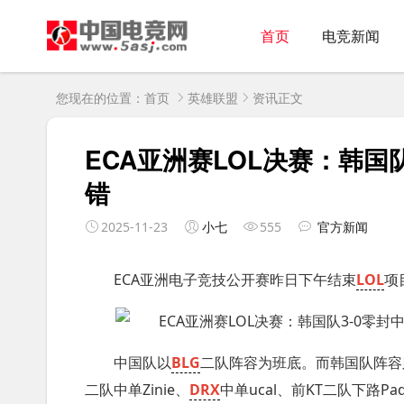
首页
电竞新闻
您现在的位置：
首页
英雄联盟
资讯正文
ECA亚洲赛LOL决赛：韩国
错
2025-11-23
小七
555
官方新闻
ECA亚洲电子竞技公开赛昨日下午结束
LOL
项
中国队以
BLG
二队阵容为班底。而韩国队阵容则包括
二队中单Zinie、
DRX
中单ucal、前KT二队下路Pa