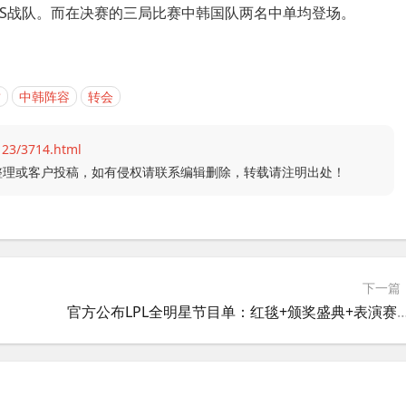
BDS战队。而在决赛的三局比赛中韩国队两名中单均登场。
封
中韩阵容
转会
123/3714.html
整理或客户投稿，如有侵权请联系编辑删除，转载请注明出处！
下一篇
官方公布LPL全明星节目单：红毯+颁奖盛典+表演