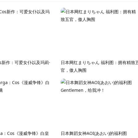
s新作：可爱女仆以及玛莉·
日本网红まりちゃん 福利图：拥有精致
官，傲人胸围
ga：Cos《漫威争锋》白皇
日本舞蹈女神AOI(あおい)的福利图