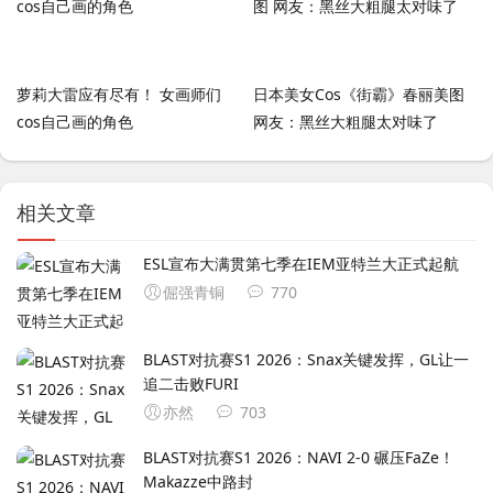
萝莉大雷应有尽有！ 女画师们
日本美女Cos《街霸》春丽美图
cos自己画的角色
网友：黑丝大粗腿太对味了
相关文章
ESL宣布大满贯第七季在IEM亚特兰大正式起航
倔强青铜
770
BLAST对抗赛S1 2026：Snax关键发挥，GL让一
追二击败FURI
亦然
703
BLAST对抗赛S1 2026：NAVI 2-0 碾压FaZe！
Makazze中路封