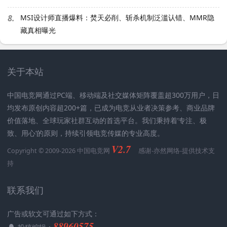
8.
MSI设计师直播爆料：焚天必削、斩杀机制泛滥认错、MMR隐
藏真相曝光
关于本站
中国电竞网通过PC端、移动端及社交媒体矩阵覆盖超300万用户，日
均发布原创内容超200+篇，已成为电竞从业者决策参考、商业品牌
价值落地、全球玩家社群互动的首选平台。我们秉持着’专注、极
致、用心‘的原则，持续引领电竞传媒的专业高度。
V2.7
Copyright © 2009-2026 中国电竞网
感谢-
亦然网络
-提供技术支
持
联系我们
广告或软文可通过如下方式：
88960575