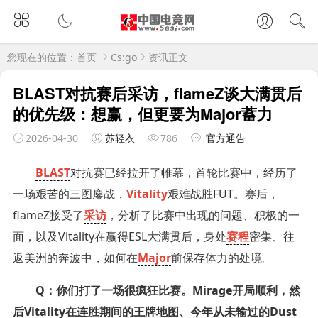
您现在的位置：
首页
Cs:go
资讯正文
BLAST对抗赛后采访，flameZ谈大满贯后
的优先级：想赢，但更要为Major蓄力
2026-04-30
苏轻衣
786
官方通告
BLAST
对抗赛已经拉开了帷幕，首轮比赛中，经历了
一场艰苦的三图鏖战，
Vitality
艰难战胜FUT。赛后，
flameZ接受了
采访
，分析了比赛中出现的问题、积极的一
面，以及Vitality在赢得ESL大满贯后，身处
赛程
密集、往
返美洲的奔波中，如何在
Major
前保存体力的处境。
Q：你们打了一场很疯狂比赛。Mirage开局顺利，然
后Vitality在连胜期间的王牌地图、今年从未输过的Dust