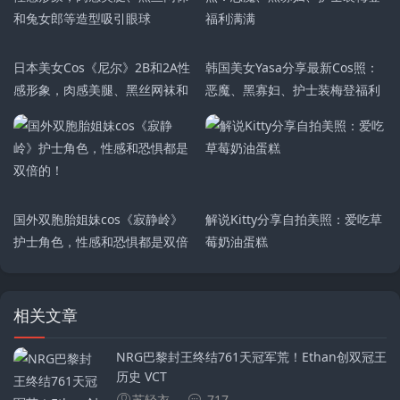
日本美女Cos《尼尔》2B和2A性
韩国美女Yasa分享最新Cos照：
感形象，肉感美腿、黑丝网袜和
恶魔、黑寡妇、护士装梅登福利
兔女郎等造型吸引眼球
满满
国外双胞胎姐妹cos《寂静岭》
解说Kitty分享自拍美照：爱吃草
护士角色，性感和恐惧都是双倍
莓奶油蛋糕
的！
相关文章
NRG巴黎封王终结761天冠军荒！Ethan创双冠王
历史 VCT
苏轻衣
717