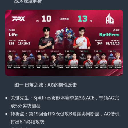
战术深度
解析
图一 日落之城：AG的韧性反击
关键先生：Spitfires贡献本赛季第3次ACE，带领AG完
成5分劣势翻盘
转折点：第19回合FPX仓促攻B暴露协同断层，AG借机
打出6-1终结攻势