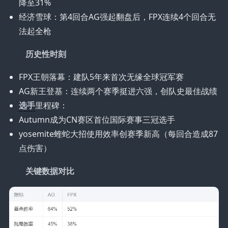
降至31%
经济雪球：第4回合AG强起翻盘后，FPX连续4个回合无
法起全枪
历史性时刻
FPX王朝落幕：建队5年来首次无缘全球冠军赛
AG新王登基：连续两个赛季挺进六强，创队史最佳战绩
选手
里程碑：
Autumn成为CN赛区首位国际赛事三冠选手
yosemite蝰蛇大招使用效率创赛季新高（每回合造成87
点伤害）
关键数据对比