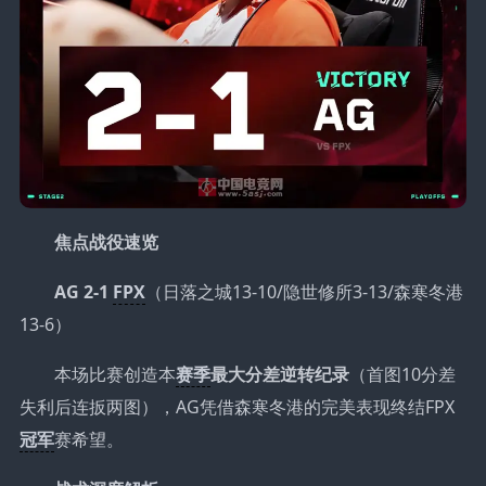
焦点战役速览
AG 2-1
FPX
（日落之城13-10/隐世修所3-13/森寒冬港
13-6）
本场比赛创造本
赛季
最大分差逆转纪录
（首图10分差
失利后连扳两图），AG凭借森寒冬港的完美表现终结FPX
冠军
赛希望。