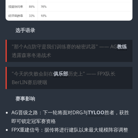
选手语录
"那个A点防守是我们训练赛的秘密武器" —— AG
教练
透露森寒冬港战术
"今天的失败会刻在
俱乐部
历史上" —— FPX队长
BerLIN赛后哽咽
赛事影响
AG晋级之路：下一轮将面对DRG与
TYLOO
胜者，获胜
即可锁定冠军赛资格
FPX重建信号：据传将进行建队以来最大规模阵容调整