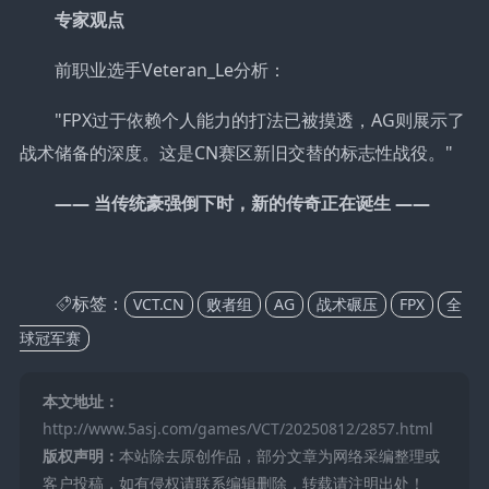
专家观点
前职业选手Veteran_Le分析：
"FPX过于依赖个人能力的打法已被摸透，AG则展示了
战术储备的深度。这是CN赛区新旧交替的标志性战役。"
—— 当传统豪强倒下时，新的传奇正在诞生 ——
标签：
VCT.CN
败者组
AG
战术碾压
FPX
全
球冠军赛
本文地址：
http://www.5asj.com/games/VCT/20250812/2857.html
版权声明：
本站除去原创作品，部分文章为网络采编整理或
客户投稿，如有侵权请联系编辑删除，转载请注明出处！