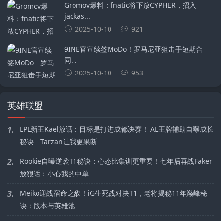
Gromov爆料：fnatic将下放CYPHER，招入
jackas...
2025-10-10
921
9INE官宣续签MoDo！罗马尼亚狙击手短期合
同...
2025-10-10
953
英雄联盟
1.
LPL新王Kael放话：目标是打进成都决赛！ AL王牌辅助自曝成长
秘诀，Tarzan让我更果断
2.
Rookie自曝逆袭T1秘诀：心态比集训更重要！七年后再战Faker
放狠话：小心我的中单
3.
Meiko迎战宿命之敌！iG生死战对决T1，老将揭秘11年巅峰秘
诀：版本与英雄池