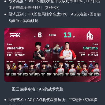
战术亮点：BerLIN幽影大招佯攻成功率100%，FPX打出
本赛季单图最快胜利（27分钟）
经济压制：FPX长枪局胜率高达91%，AG仅在第7回合靠
Spitfires冥驹破局
图三 森寒冬港：AG的战术完胜
防守艺术：AG在A点构筑双狙防线，FPX进攻成功率骤