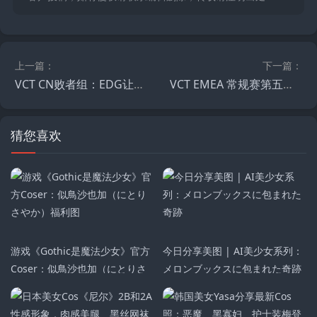
上一篇：
下一篇：
VCT CN败者组：EDG让一追二险胜TE，挺进六强保留冠军赛希望
VCT EMEA 常规赛第五周：FNC锁定全球冠军赛席位 APK黯然离场
猜您喜欢
游戏《Gothic是魔法少女》官方
今日分享美图 | AI美少女系列：
Coser：似鳥沙也加（にとりさ
メロンブックスに包まれた奇跡
やか）福利图