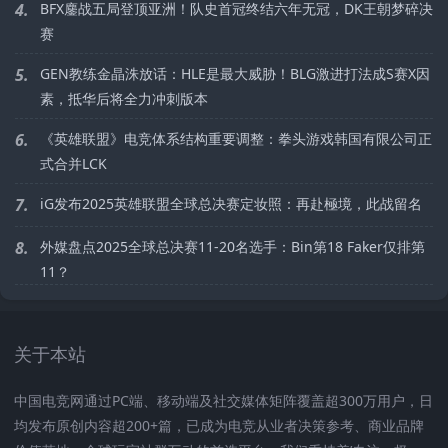
4.
BFX鏖战五局登顶亚洲！队史首冠终结六年无冠，DK王朝梦碎决
赛
5.
GEN教练金晶洙放话：HLE是最大威胁！BLG激进打法成S赛X因
素，抵华后将全力冲刺版本
6.
《英雄联盟》电竞体系结构重要调整：拳头游戏韩国有限公司正
式合并LCK
7.
iG发布2025英雄联盟全球总决赛定妆照：再赴極境，此战留名
8.
外媒盘点2025全球总决赛11-20名选手：Bin第18 Faker仅排第
11？
关于本站
中国电竞网通过PC端、移动端及社交媒体矩阵覆盖超300万用户，日
均发布原创内容超200+篇，已成为电竞从业者决策参考、商业品牌