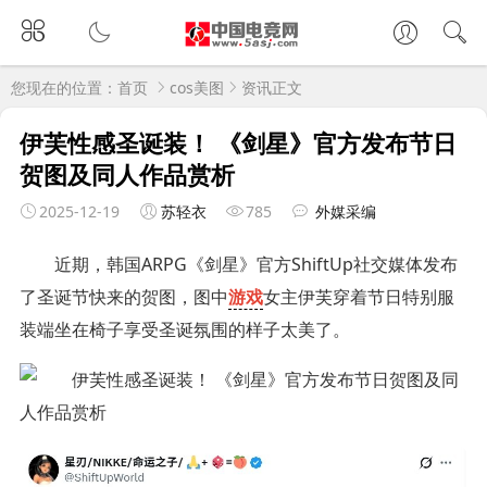
您现在的位置：
首页
cos美图
资讯正文
伊芙性感圣诞装！ 《剑星》官方发布节日
贺图及同人作品赏析
2025-12-19
苏轻衣
785
外媒采编
近期，韩国ARPG《剑星》官方ShiftUp社交媒体发布
了圣诞节快来的贺图，图中
游戏
女主伊芙穿着节日特别服
装端坐在椅子享受圣诞氛围的样子太美了。