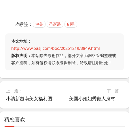
标签：
伊芙
圣诞装
剑星
本文地址：
http://www.5asj.com/boo/20251219/3849.html
版权声明：
本站除去原创作品，部分文章为网络采编整理或
客户投稿，如有侵权请联系编辑删除，转载请注明出处！
上一篇：
下一篇：
小清新越南美女福利图:白皙肌肤,火辣身材诱人犯罪！
美国小姐姐秀傲人身材，分享Cos《超英派遣中心》女主金耀光美图
猜您喜欢