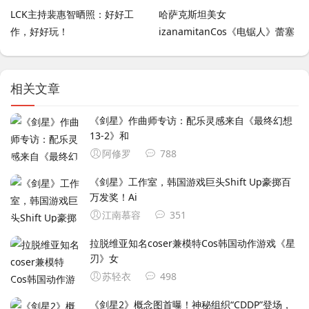
LCK主持裴惠智晒照：好好工
哈萨克斯坦美女
作，好好玩！
izanamitanCos《电锯人》蕾塞
美图
相关文章
《剑星》作曲师专访：配乐灵感来自《最终幻想
13-2》和
阿修罗
788
《剑星》工作室，韩国游戏巨头Shift Up豪掷百
万发奖！Ai
江南慕容
351
拉脱维亚知名coser兼模特Cos韩国动作游戏《星
刃》女
苏轻衣
498
《剑星2》概念图首曝！神秘组织“CDDP”登场，