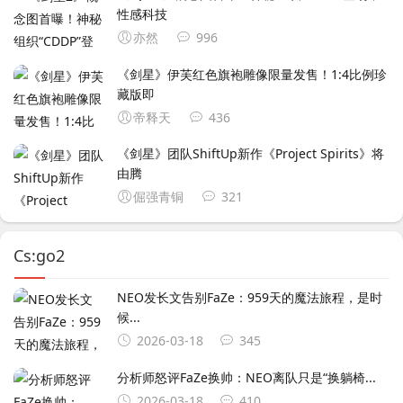
性感科技
亦然
996
《剑星》伊芙红色旗袍雕像限量发售！1:4比例珍
藏版即
帝释天
436
《剑星》团队ShiftUp新作《Project Spirits》将
由腾
倔强青铜
321
Cs:go2
NEO发长文告别FaZe：959天的魔法旅程，是时
候...
2026-03-18
345
分析师怒评FaZe换帅：NEO离队只是“换躺椅...
2026-03-18
410