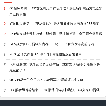
1.
G2教练专访：LCK赛区统治力神话终结？深度解析东西方电竞实
力差距真相
2.
好玩即是正义，《英雄联盟》 愚人节新皮肤原画系列PBE预览
3.
26.6海克斯大乱斗改动：斯维因、瑟提等增强，金币雨套装重做
4.
GEN战胜JDG，晋级组内赛下一轮，LCK官方发布赛前专访
5.
2026全球先锋赛D2 3月17日 赛程预告及首发名单
6.
《英雄联盟》龙血武姬希瓦娜重做，或将加入新段位 黑铁不是
最菜的了！
7.
GEN14场全胜夺得LCK CUP冠军 小局战绩20胜2负
8.
LEC败者组首轮结束：FNC惨遭旧将横扫淘汰，GX力克TH晋级