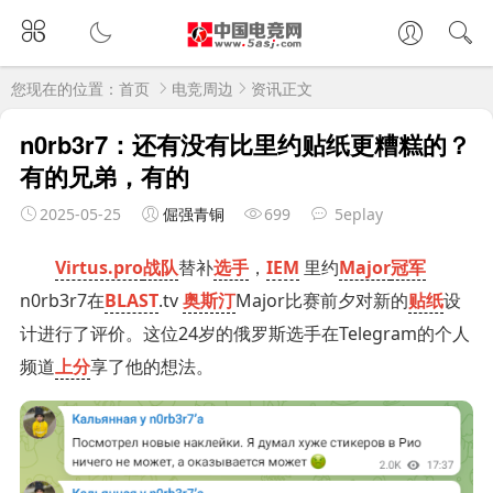
您现在的位置：
首页
电竞周边
资讯正文
n0rb3r7：还有没有比里约贴纸更糟糕的？
有的兄弟，有的
2025-05-25
倔强青铜
699
5eplay
Virtus.pro
战队
替补
选手
，
IEM
里约
Major
冠军
n0rb3r7在
BLAST
.tv
奥斯汀
Major比赛前夕对新的
贴纸
设
计进行了评价。这位24岁的俄罗斯选手在Telegram的个人
频道
上分
享了他的想法。