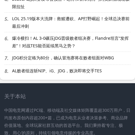
限拉扯
5.
LOL 25.19版本大洗牌：救赎遭砍、AP打野崛起！全球总决赛前
最后冲刺
6.
爆冷横扫！AL 3-0碾压JDG晋级败者组决赛，Flandre坦言“发挥
差”！对战TES能否延续黑马之势？
7.
JDG积分定格为80分，确认冒泡赛将在败者组面对WBG
8.
AL败者组连斩NIP、iG、JDG，败决即将交手TES
关于本站
中国电竞网通过PC端、移动端及社交媒体矩阵覆盖超300万用户，日
均发布原创内容超200+篇，已成为电竞从业者决策参考、商业品牌
价值落地、全球玩家社群互动的首选平台。我们秉持着’专注、极
致、用心‘的原则，持续引领电竞传媒的专业高度。