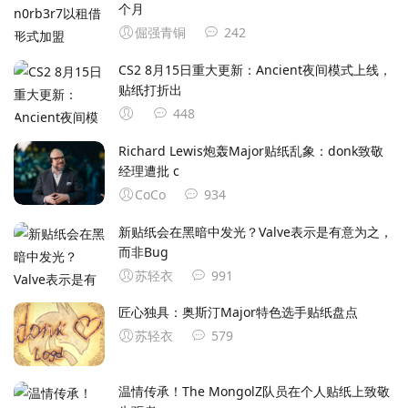
个月
倔强青铜
242
CS2 8月15日重大更新：Ancient夜间模式上线，
贴纸打折出
448
Richard Lewis炮轰Major贴纸乱象：donk致敬
经理遭批 c
CoCo
934
新贴纸会在黑暗中发光？Valve表示是有意为之，
而非Bug
苏轻衣
991
匠心独具：奥斯汀Major特色选手贴纸盘点
苏轻衣
579
温情传承！The MongolZ队员在个人贴纸上致敬