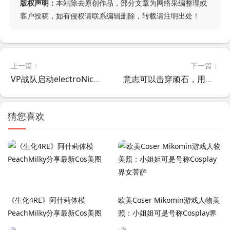
版权声明：
本站除去原创作品，部分文章为网络采编整理或
客户投稿，如有侵权请联系编辑删除，转载请注明出处！
上一篇：
下一篇：
VP战队启动electroNic替补方案？爆料人harumi曝两名独联体指挥候选人浮出水面
意志可以击穿顽石，用一只手打CS的勇者Michael的故事
猜您喜欢
《生化4RE》阿什莉体模
欧美Coser Mikomin游戏人物美
PeachMilky分享最新Cos美图
照：小姐姐可是号称Cosplay界
女菩萨