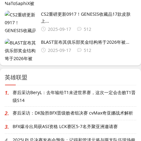
CS2重磅更新0917！GENESIS收藏品17款皮肤
上...
2025-09-17
512
BLAST宣布其俱乐部奖金结构将于2026年被...
2025-09-17
512
英雄联盟
1.
赛后采访BeryL：去年输给T1未进世界赛，这次一定会击败T1晋
级S14
2.
赛后采访：DK险胜BFX晋级败者组决赛 cvMax奇亚娜战术解析
3.
BFX爆冷出局获ASI资格 LCK赛区5-7名齐聚亚洲邀请赛
4.
2025LPL总决赛发布会预告：记得和管泽元将与两支队伍现场极