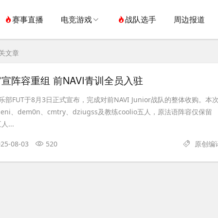
赛事直播
电竞游戏
战队选手
周边报道
相关文章
官宣阵容重组 前NAVI青训全员入驻
部FUT于8月3日正式宣布，完成对前NAVI Junior战队的整体收购。本
ni、dem0n、cmtry、dziugss及教练coolio五人，原法语阵容仅保留
人...
25-08-03
520
原创编