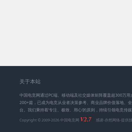
关于本站
中国电竞网通过PC端、移动端及社交媒体矩阵覆盖超300万
200+篇，已成为电竞从业者决策参考、商业品牌价值落地、
台。我们秉持着’专注、极致、用心‘的原则，持续引领电竞传
V2.7
Copyright © 2009-2026 中国电竞网
感谢-
亦然网络
-提供