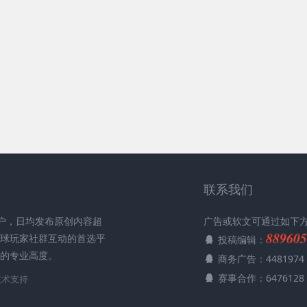
联系我们
用户，日均发布原创内容超
广告或软文可通过如下
889605
全球玩家社群互动的首选平
投稿编辑：
媒的专业高度。
商务广告：4481974
赛事合作：6476128
技术支持