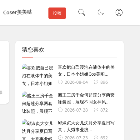
Coser美美哒
投稿
猜您喜欢
次
喜欢把自己浸泡在液体中的美
女，日本小姐姐Cos美图...
2026-08-04
896
译
赌王三房千金何超莲分享两套
泳装照，展现不同女神风...
2026-07-28
872
邱淑贞大女儿沈月分享夏日写
真，大秀事业线...
2026-07-23
692