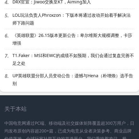
4.
DRX官宣：Jiwoo交换至KT，Aiming加入
5.
LOL玩法负责人Phroxzon：下版本将通过改动开始着手解决法
师下路问题
6.
《英雄联盟》26.15版本更新公告：卑尔维斯大规模调整，卡莎
增强
7.
T1.Faker：MSI和EWC的成绩不如预期，我们会通过复盘完善不
足之处
8.
UP英雄联盟分部人员变动公告：遗憾与Hena（朴增煥）选手告
别
关于本站
中国电竞网通过PC端、移动端及社交媒体矩阵覆盖超300万用户，日
均发布原创内容超200+篇，已成为电竞从业者决策参考、商业品牌
价值落地、全球玩家社群互动的首选平台。我们秉持着’专注、极