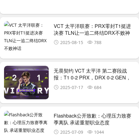
VCT 太平洋联赛：PRX零封T1挺进
决赛 TLN让一追二终结DRX不败神
话
2025-08-15
788
无畏契约 VCT 太平洋 第二赛段战
报：T1 0-2 PRX，DRX 0-2 GEN，
TYLOO 2-0 TE ，NAVI 2-1 APK
2025-07-17
684
Flashback公开致歉：心理压力致赛
季离队 承诺重塑职业态度
2025-07-09
1044