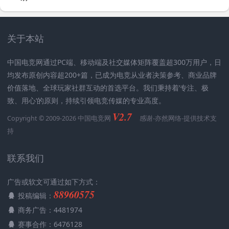
关于本站
中国电竞网通过PC端、移动端及社交媒体矩阵覆盖超300万用户，日
均发布原创内容超200+篇，已成为电竞从业者决策参考、商业品牌
价值落地、全球玩家社群互动的首选平台。我们秉持着’专注、极
致、用心‘的原则，持续引领电竞传媒的专业高度。
V2.7
Copyright © 2009-2026 中国电竞网
感谢-
亦然网络
-提供技术支
持
联系我们
广告或软文可通过如下方式：
88960575
投稿编辑：
商务广告：4481974
赛事合作：6476128