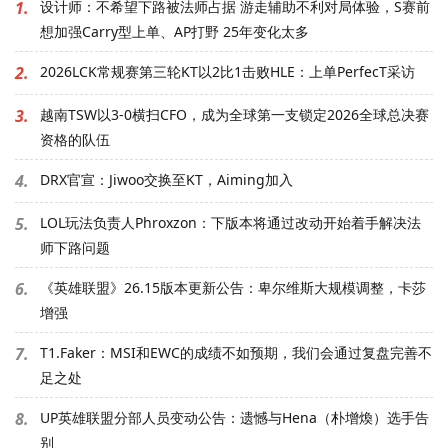
1.
设计师：不希望下路被法师占据 游走辅助不利对局体验，S赛前
想加强Carry型上单、AP打野 25年变化太多
2.
2026LCK常规赛第三轮KT以2比1击败HLE：上单PerfecT采访
3.
越南TSW以3-0横扫CFO，成为全球第一支锁定2026全球总决赛
资格的队伍
4.
DRX官宣：Jiwoo交换至KT，Aiming加入
5.
LOL玩法负责人Phroxzon：下版本将通过改动开始着手解决法
师下路问题
6.
《英雄联盟》26.15版本更新公告：卑尔维斯大规模调整，卡莎
增强
7.
T1.Faker：MSI和EWC的成绩不如预期，我们会通过复盘完善不
足之处
8.
UP英雄联盟分部人员变动公告：遗憾与Hena（朴增煥）选手告
别