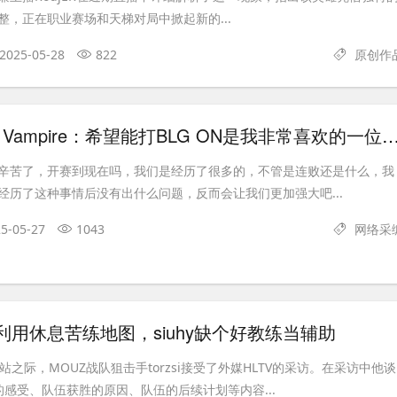
整，正在职业赛场和天梯对局中掀起新的...
2025-05-28
822
原创作
WE赛后群访 Vampire：希望能打BLG ON是我非常喜欢的
辛苦了，开赛到现在吗，我们是经历了很多的，不管是连败还是什么，我
经历了这种事情后没有出什么问题，反而会让我们更加强大吧...
5-05-27
1043
网络采
谈：利用休息苦练地图，siuhy缺个好教练当辅助
斯站之际，MOUZ战队狙击手torzsi接受了外媒HLTV的采访。在采访中他谈
ns的感受、队伍获胜的原因、队伍的后续计划等内容...