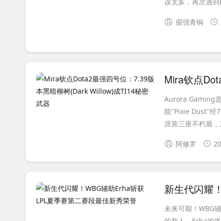
误太多，再次遇到B
倔强青铜
Aurora Gami
能"Pixie Du
涯第三座不朽盾，东欧
阿修罗
20
未来可期！WBG辅
的新人，Erha