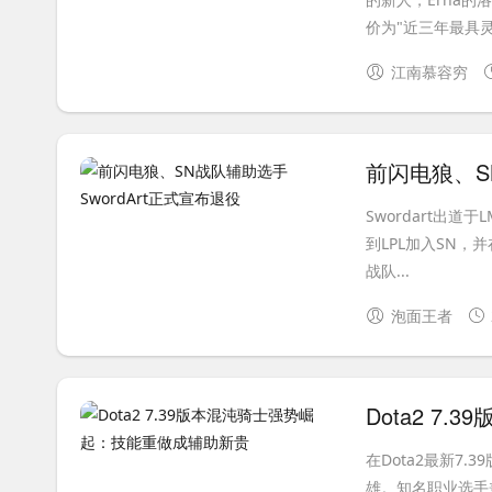
价为"近三年最具灵
江南慕容穷
前闪电狼、S
Swordart出
到LPL加入SN，
战队...
泡面王者
Dota2 
在Dota2最新7.
雄。知名职业选手