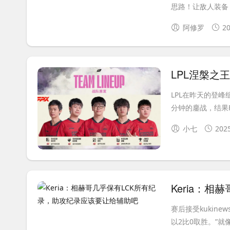
思路！让敌人装备，
阿修罗
20
LPL在昨天的登峰
分钟的鏖战，结果FP
小七
202
赛后接受kukin
以2比0取胜。”就