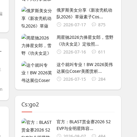
俄罗斯美女分享《新攻壳机动
编
队2026》草薙素子Cos...
2026-07-17
875
周星驰2026力捧星女郎，雪野
《功夫女足》定妆照...
illow)成TI14秘密武器
2026-07-16
611
这个就叫专业！BW 2026英伟
生
达展位Coser美图赏析...
2026-07-15
284
om
Cs:go2
新秀荣誉
官方：BLAST赏金赛2026 S2
EVP与全明星阵容...
2026-08-07
484
评