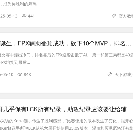
成为你胜利的筹码...
25-05-13
441
官方教
LPL涅槃之王诞生，FPX辅助登顶成功，砍下10个MVP，排名联盟第一
组比赛中爆出冷门，排名靠后的FPX逆袭击败了AL，第一和第三局都是40
X均笑到最后...
5-05-10
848
天下游戏
Keria：相赫哥几乎保有LCK所有纪录，助攻纪录应该要让给辅助吧
ews采访的Keria选手传达了胜利感想，“比赛使用的版本发生了变化，很开
像Keria选手所说LCK从第六周开始使用25.09版本，渴血和灭尽厄塔汗被