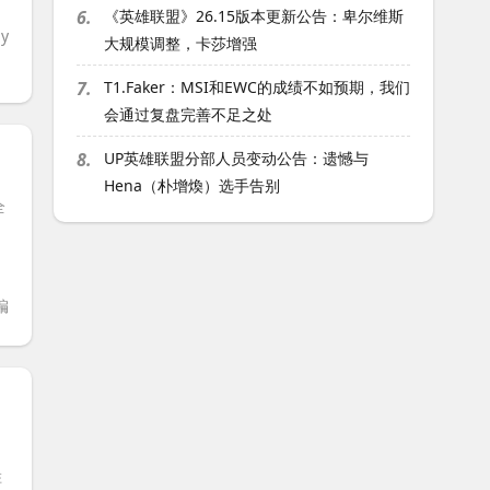
6.
《英雄联盟》26.15版本更新公告：卑尔维斯
y
大规模调整，卡莎增强
7.
T1.Faker：MSI和EWC的成绩不如预期，我们
会通过复盘完善不足之处
8.
UP英雄联盟分部人员变动公告：遗憾与
Hena（朴增煥）选手告别
全
编
胜