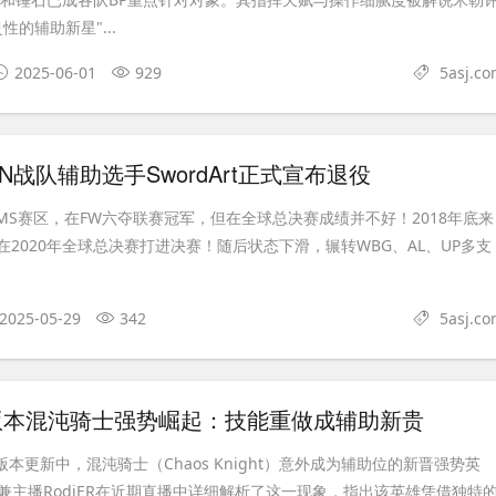
性的辅助新星"...
2025-06-01
929
5asj.c
N战队辅助选手SwordArt正式宣布退役
道于LMS赛区，在FW六夺联赛冠军，但在全球总决赛成绩并不好！2018年底来
并在2020年全球总决赛打进决赛！随后状态下滑，辗转WBG、AL、UP多支
2025-05-29
342
5asj.c
7.39版本混沌骑士强势崛起：技能重做成辅助新贵
39版本更新中，混沌骑士（Chaos Knight）意外成为辅助位的新晋强势英
兼主播RodjER在近期直播中详细解析了这一现象，指出该英雄凭借独特