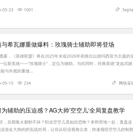
5-05-23
1001
5epla
主题与希瓦娜重做爆料：玫瑰骑士辅助即将登场
透露，《英雄联盟》将在2025年末或2026年初推出以德玛西亚为主题的
一位新英雄——“玫瑰骑士”，定位为辅助。与此同时，经典英雄“龙血武姬
能与外观的重做...
5-05-15
234
网络采
为辅助的压迫感？AG大帅’空空儿‘全局复盘教学
区，后期集火都秒不掉？职业空空儿竟如此恐怖？来和营地一起，复盘这
职业游走大帅的的实战对局，让你从职业视角出发，快速领悟空空儿的制