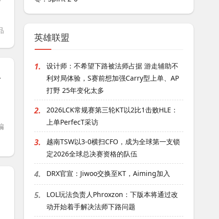
品
英雄联盟
1.
设计师：不希望下路被法师占据 游走辅助不
一位辅助选手
利对局体验，S赛前想加强Carry型上单、AP
打野 25年变化太多
2.
2026LCK常规赛第三轮KT以2比1击败HLE：
上单PerfecT采访
编
3.
越南TSW以3-0横扫CFO，成为全球第一支锁
定2026全球总决赛资格的队伍
4.
DRX官宣：Jiwoo交换至KT，Aiming加入
5.
LOL玩法负责人Phroxzon：下版本将通过改
动开始着手解决法师下路问题