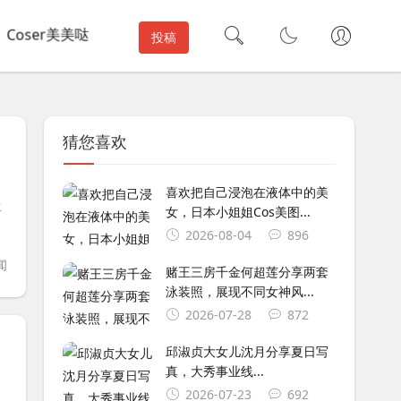
Coser美美哒
投稿
猜您喜欢
喜欢把自己浸泡在液体中的美
生
女，日本小姐姐Cos美图...
2026-08-04
896
闻
赌王三房千金何超莲分享两套
泳装照，展现不同女神风...
2026-07-28
872
CK流专访
邱淑贞大女儿沈月分享夏日写
真，大秀事业线...
2026-07-23
692