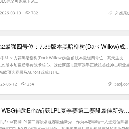
LG完全可以赢下来...
2026-03-19
782
外媒采
Mira钦点Dota2最强四号位：7.39版本黑暗柳树(Dark W
ng选手Mira力荐黑暗柳树(Dark Willow)为当前版本最强四号位，其天生技
st"经7.39版本加强后堪称战术核心。这位两届TI冠军选手正携该英雄冲击职业
预选赛黑马Aurora或成TI14...
25-06-12
254
5asj.c
新生代闪耀！WBG辅助Erha斩获LPL夏季赛第二赛段最佳
助Erha获得LPL第二赛段常规赛最佳新秀！作为本赛季唯一入选最佳阵容
的洛和锤石已成各队BP重点针对对象。其指挥天赋与操作细腻度被解说米勒