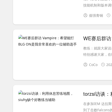
技能机制和版本调
倔强青铜
教练：就跟大家说
特别感谢大家，在
CoCo
202
torzsi访
在参加IEM 达拉
到了击败Falco