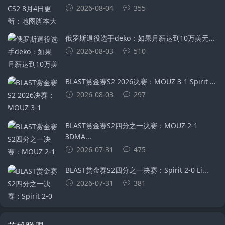
2026-08-04
355
俄罗斯退役选手deko：如果月薪达到10万美元...
2026-08-03
510
BLAST赏金赛S2 2026决赛：MOUZ 3-1 Spirit ...
2026-08-03
297
BLAST赏金赛S2四分之一决赛：MOUZ 2-1
3DMA...
2026-07-31
475
BLAST赏金赛S2四分之一决赛：Spirit 2-0 Li...
2026-07-31
381