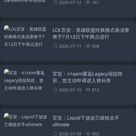
2026-07-12
161
LOL官宣：英雄联盟经典模式表演赛
将于7月12日下午两点进行
2026-07-11
508
官宣：n1ssim重返Legacy现役阵
容，曾主动申请进入替补席
2026-07-10
812
官宣：Liquid下放波兰籍狙击手
ultimate
2026-07-09
992