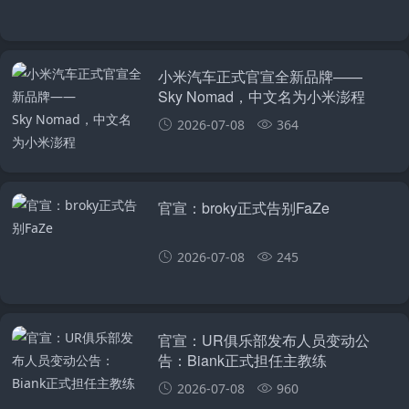
小米汽车正式官宣全新品牌——
Sky Nomad，中文名为小米澎程
2026-07-08
364
官宣：broky正式告别FaZe
2026-07-08
245
官宣：UR俱乐部发布人员变动公
告：Biank正式担任主教练
2026-07-08
960