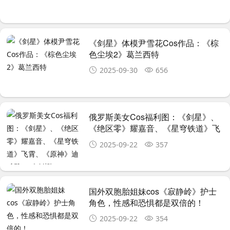
《剑星》体模尹雪花Cos作品：《棕
色尘埃2》葛兰西特
2025-09-30
656
俄罗斯美女Cos福利图：《剑星》、
《绝区零》耀嘉音、《星穹铁道》飞
霄、《原神》迪希雅、《鸣潮》
2025-09-22
357
国外双胞胎姐妹cos《寂静岭》护士
角色，性感和恐惧都是双倍的！
2025-09-22
354