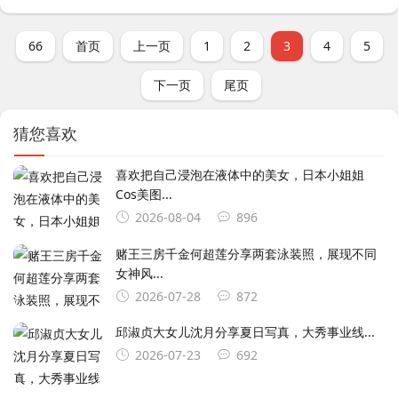
66
首页
上一页
1
2
3
4
5
下一页
尾页
猜您喜欢
喜欢把自己浸泡在液体中的美女，日本小姐姐
Cos美图...
2026-08-04
896
赌王三房千金何超莲分享两套泳装照，展现不同
女神风...
2026-07-28
872
邱淑贞大女儿沈月分享夏日写真，大秀事业线...
2026-07-23
692