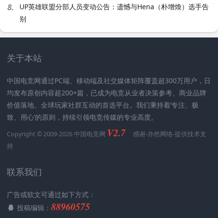
8.
UP英雄联盟分部人员变动公告：遗憾与Hena（朴增煥）选手告
别
关于本站
中国电竞网通过PC端、移动端及社交媒体矩阵覆盖超300万用户，日
均发布原创内容超200+篇，已成为电竞从业者决策参考、商业品牌
价值落地、全球玩家社群互动的首选平台。我们秉持着’专注、极
致、用心‘的原则，持续引领电竞传媒的专业高度。
V2.7
Copyright © 2009-2026 中国电竞网
感谢-
亦然网络
-提供技术支
持
联系我们
广告或软文可通过如下方式：
88960575
投稿编辑：